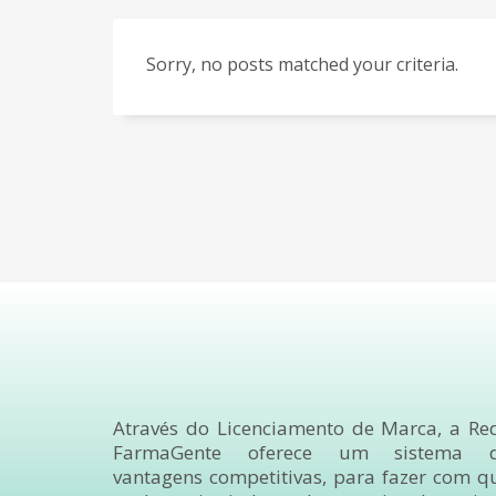
Sorry, no posts matched your criteria.
Através do Licenciamento de Marca, a Re
FarmaGente oferece um sistema 
vantagens competitivas, para fazer com q