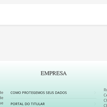
EMPRESA
R
de
COMO PROTEGEMOS SEUS DADOS
C
de
C
ue
PORTAL DO TITULAR
C