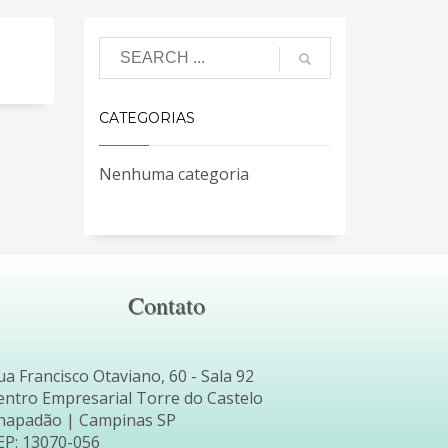
CATEGORIAS
Nenhuma categoria
Contato
ua Francisco Otaviano, 60 - Sala 92
entro Empresarial Torre do Castelo
hapadão | Campinas SP
EP: 13070-056